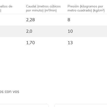
allos de
Caudal (metros cúbicos
Presión (kilogramos por
)
por minuto)
(m³/min)
metro cuadrado)
(kg/cm²)
2,28
8
2,0
10
1,70
13
os con vos