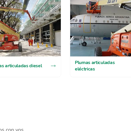
Plumas articuladas
s articuladas diesel
eléctricas
os con vos