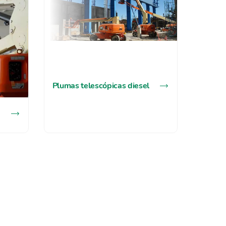
Plumas telescópicas diesel
Tijeras