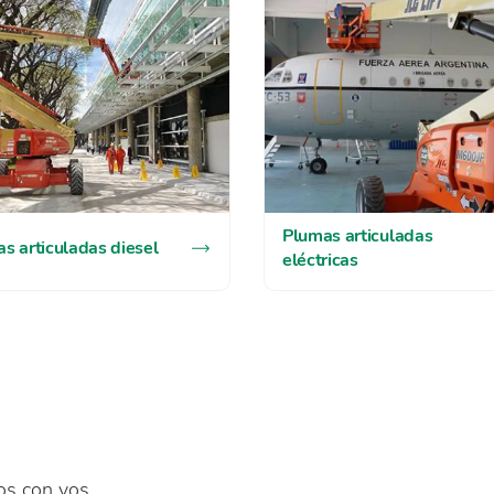
Plumas articuladas
s articuladas diesel
eléctricas
os con vos