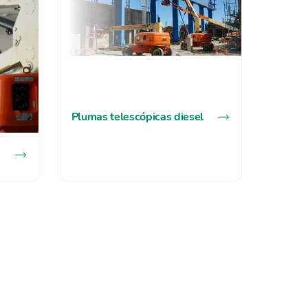
Plumas telescópicas diesel
Tijeras