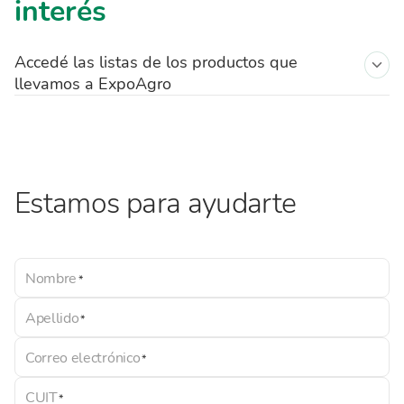
interés
Accedé las listas de los productos que
llevamos a ExpoAgro
Lista-Torres-de-Iluminación-en-Alquiler
Lista - Manipuladores
Estamos para ayudarte
Lista-Generadores-Alquileres
Lista - Generadores Venta
Nombre
Apellido
Correo electrónico
CUIT