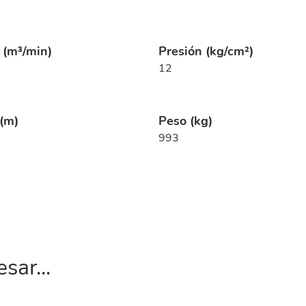
 (m³/min)
Presión (kg/cm²)
12
(m)
Peso (kg)
993
sar...